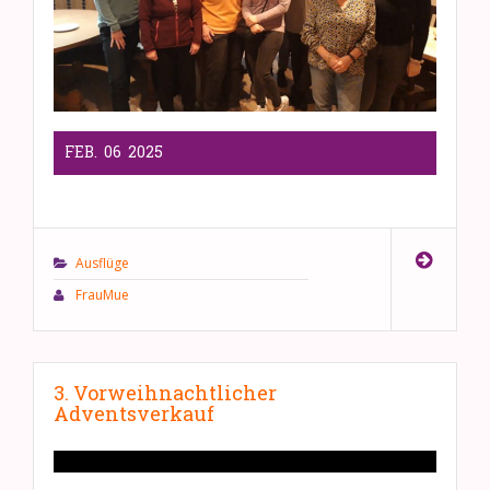
FEB.
06
2025
Ausflüge
FrauMue
3. Vorweihnachtlicher
Adventsverkauf