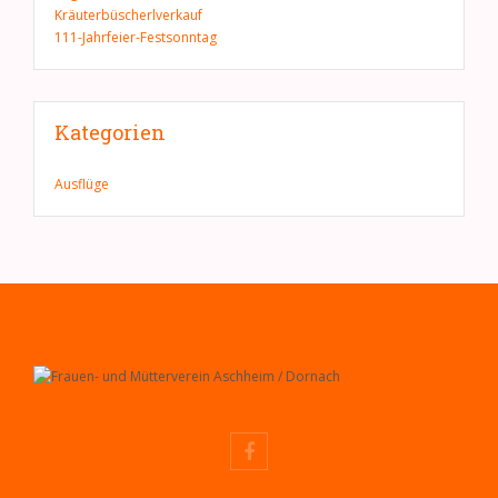
Kräuterbüscherlverkauf
111-Jahrfeier-Festsonntag
Kategorien
Ausflüge