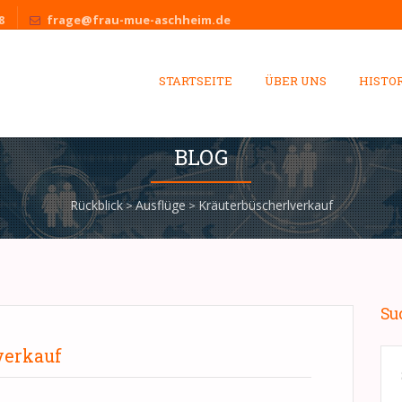
frage@frau-mue-aschheim.de
8
STARTSEITE
ÜBER UNS
HISTO
BLOG
Rückblick
Ausflüge
Kräuterbüscherlverkauf
>
>
Su
verkauf