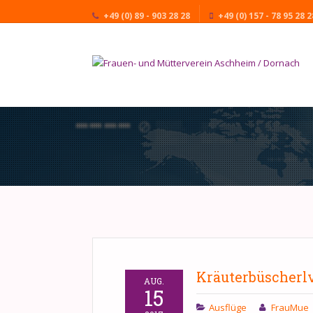
+49 (0) 89 - 903 28 28
+49 (0) 157 - 78 95 28 2
Kräuterbüscherl
AUG.
15
Ausflüge
FrauMue